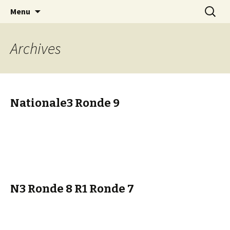
Les échecs pour tous
Aller
Recherc
Club d échecs de l
Menu
au
agglomération
contenu
chambérienne
Archives
Nationale3 Ronde 9
N3 Ronde 8 R1 Ronde 7